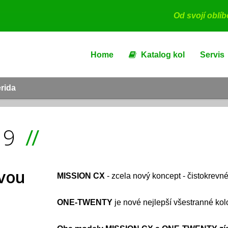
Od svojí oblí
Home
Katalog kol
Servis
erida
19
ovou
MISSION CX
- zcela nový koncept - čistokrevné
ONE-TWENTY
je nové nejlepší všestranné ko