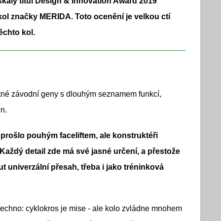
ly titul Design & Innovation Award 2019
kol značky MERIDA. Toto ocenění je velkou ctí
ěchto kol.
é závodní geny s dlouhým seznamem funkcí,
en.
 prošlo pouhým faceliftem, ale konstruktéři
Každý detail zde má své jasné určení, a přestože
 univerzální přesah, třeba i jako tréninková
chno: cyklokros je mise - ale kolo zvládne mnohem