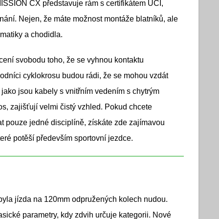
MISSION CX představuje rám s certifikátem UCI,
nání. Nejen, že máte možnost montáže blatníků, ale
matiky a chodidla.
 ocení svobodu toho, že se vyhnou kontaktu
vodníci cyklokrosu budou rádi, že se mohou vzdát
 jako jsou kabely s vnitřním vedením s chytrým
 zajišťují velmi čistý vzhled. Pokud chcete
at pouze jedné disciplíně, získáte zde zajímavou
eré potěší především sportovní jezdce.
la jízda na 120mm odpružených kolech nudou.
asické parametry, kdy zdvih určuje kategorii. Nové