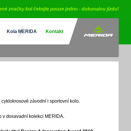
bené značky kol čekejte pouze jedno - dokonalou jízdu!
Kola MERIDA
Kontakt
 cyklokrosové závodní i sportovní kolo.
lo v dosavadní kolekci MERIDA.