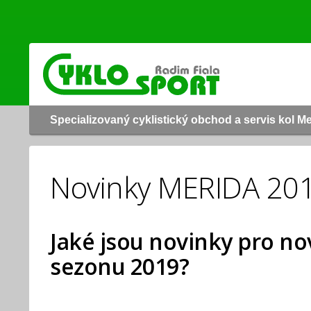
Specializovaný cyklistický obchod a servis kol M
Novinky MERIDA 20
Jaké jsou novinky pro n
sezonu 2019?