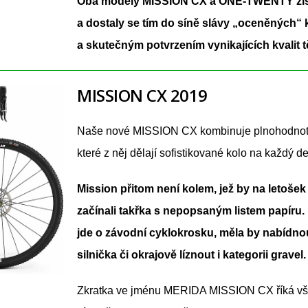
Oba modely MISSION CX a ONE-TWENTY získa
a dostaly se tím do síně slávy „oceněných“ 
a skutečným potvrzením vynikajících kvalit t
MISSION CX 2019
Naše nové MISSION CX kombinuje plnohodnotn
které z něj dělají sofistikované kolo na každý d
Mission přitom není kolem, jež by na letošek
začínali takřka s nepopsaným listem papíru. 
jde o závodní cyklokrosku, měla by nabídnout
silnička či okrajově líznout i kategorii gravel.
Zkratka ve jménu MERIDA MISSION CX říká vše