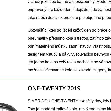
víc než jezdit po bahně a crosscountry. Model 
připravený pro každodenní dojíždění do zaměst
také nabízí dostatek prostoru pro objemné pneu
Obzvlášť ti, kteří dojíždějí každý den do práce
pneumatiky předního kola s tretrou, zatímco zá
odnímatelného můstku zadní stavby. Vlastnosti,
designem vstupů a páky vysouvacích pevných os,
jen jedno kolo po celý rok a nechcete se věnov
možnost: všestranné kolo se závodními geny, kt
ONE-TWENTY 2019
S MERIDOU ONE-TWENTY skončily dny, kdy by
Toto je moderní trailové kolo, navrženo mimo kl