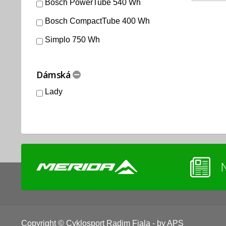
Bosch PowerTube 540 Wh
Bosch CompactTube 400 Wh
Simplo 750 Wh
Dámská
Lady
Copyright © Cyklosport Radim Fiala - by APS