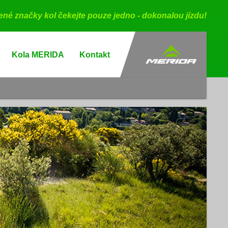
bené značky kol čekejte pouze jedno - dokonalou jízdu!
Kola MERIDA
Kontakt