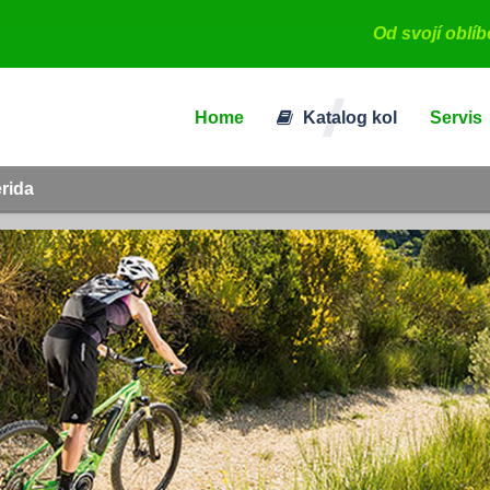
Od svojí oblí
Home
Katalog kol
Servis
erida