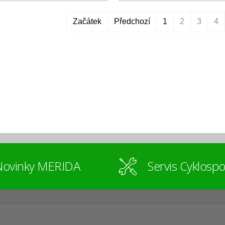
Začátek
Předchozí
1
2
3
4
Novinky MERIDA
Servis Cyklospo