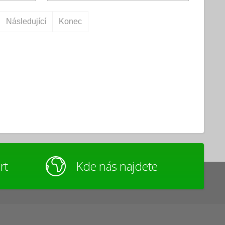
Následující
Konec
rt
Kde nás najdete