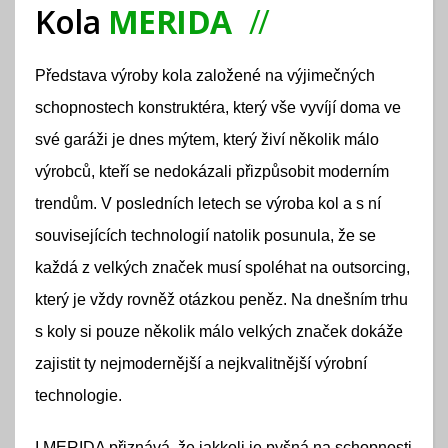
Kola
MERIDA
Představa výroby kola založené na výjimečných
schopnostech konstruktéra, který vše vyvíjí doma ve
své garáži je dnes mýtem, který živí několik málo
výrobců, kteří se nedokázali přizpůsobit moderním
trendům. V posledních letech se výroba kol a s ní
souvisejících technologií natolik posunula, že se
každá z velkých značek musí spoléhat na outsorcing,
který je vždy rovněž otázkou peněz. Na dnešním trhu
s koly si pouze několik málo velkých značek dokáže
zajistit ty nejmodernější a nejkvalitnější výrobní
technologie.
I MERIDA přiznává, že jakkoli je pyšná na schopnosti