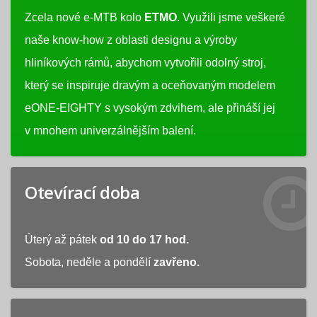
Zcela nové e-MTB kolo
ETMO
. Využili jsme veškeré
naše know-how z oblasti designu a výroby
hliníkových rámů, abychom vytvořili odolný stroj,
který se inspiruje dravým a oceňovaným modelem
eONE-EIGHTY s vysokým zdvihem, ale přináší jej
v mnohem univerzálnějším balení.
Otevírací doba
Úterý až pátek
od 10 do 17 hod.
Sobota, neděle a pondělí
zavřeno.