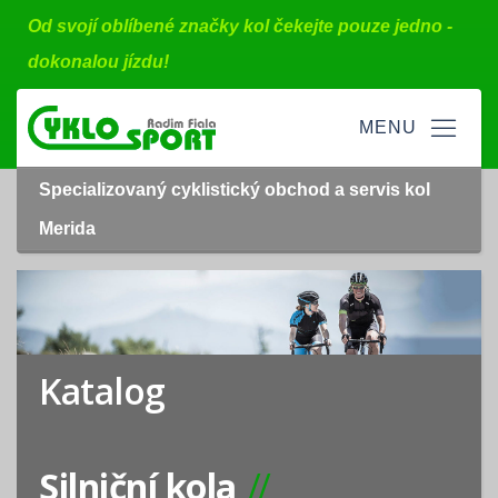
Od svojí oblíbené značky kol čekejte pouze jedno -
dokonalou jízdu!
Specializovaný cyklistický obchod a servis kol
Merida
Katalog
Silniční kola