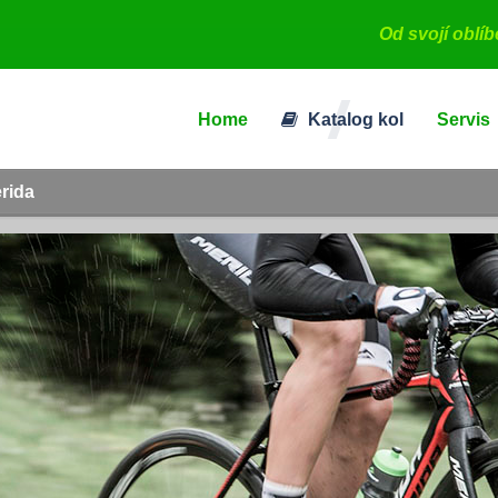
Od svojí oblí
Home
Katalog kol
Servis
erida