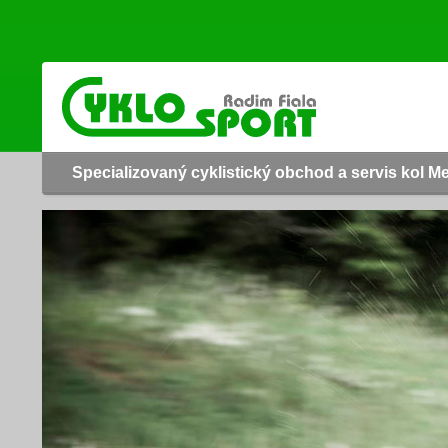
Specializovaný cyklistický obchod a servis kol M