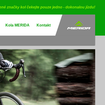
bené značky kol čekejte pouze jedno - dokonalou jízdu!
Kola MERIDA
Kontakt