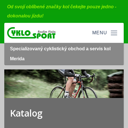
Od svojí oblíbené značky kol čekejte pouze jedno -
dokonalou jízdu!
Specializovaný cyklistický obchod a servis kol
Merida
Katalog